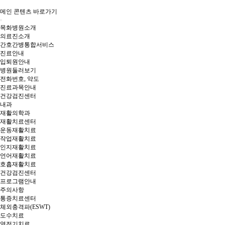
메인 콘텐츠 바로가기
목화병원소개
의료진소개
간호간병통합서비스
진료안내
입퇴원안내
병원둘러보기
전화번호, 약도
진료과목안내
건강검진센터
내과
재활의학과
재활치료센터
운동재활치료
작업재활치료
인지재활치료
언어재활치료
호흡재활치료
건강검진센터
프로그램안내
주의사항
통증치료센터
체외충격파(ESWT)
도수치료
열전기치료