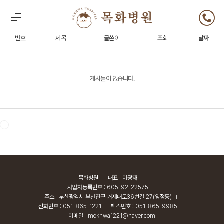
Total 0건
1 페이지
번호
제목
글쓴이
조회
날짜
게시물이 없습니다.
목화병원
대표 : 이광재
|
|
사업자등록번호 : 605-92-22575
|
주소 : 부산광역시 부산진구 거제대로36번길 27(양정동)
|
전화번호 : 051-865-1221
팩스번호 : 051-865-9985
|
|
이메일 : mokhwa1221@naver.com