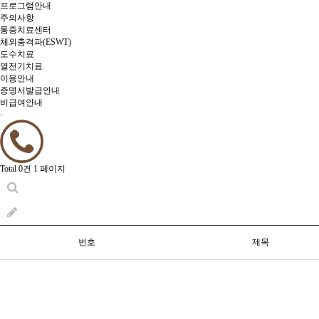
프로그램안내
주의사항
통증치료센터
체외충격파(ESWT)
도수치료
열전기치료
이용안내
증명서발급안내
비급여안내
Total 0건
1 페이지
번호
제목