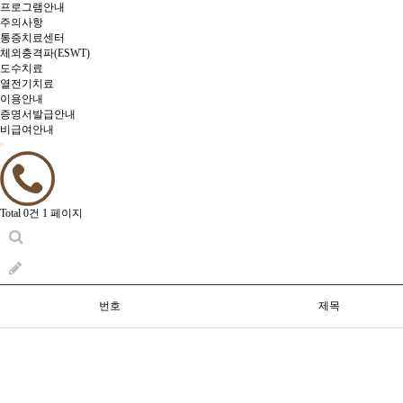
프로그램안내
주의사항
통증치료센터
체외충격파(ESWT)
도수치료
열전기치료
이용안내
증명서발급안내
비급여안내
Total 0건
1 페이지
번호
제목