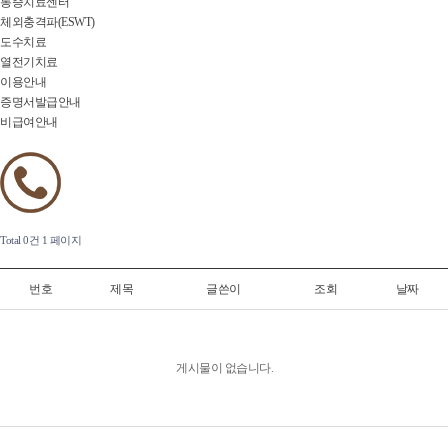
통증치료센터
체외충격파(ESWT)
도수치료
열전기치료
이용안내
증명서발급안내
비급여안내
Total 0건
1 페이지
번호
제목
글쓴이
조회
날짜
게시물이 없습니다.