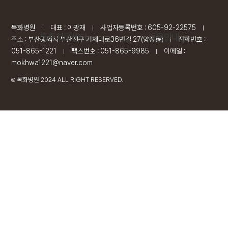
목화병원
대표 : 이광재
사업자등록번호 : 605-92-22575
|
|
|
통증치료센터
이용안내
주소 : 부산광역시 부산진구 거제대로36번길 27(양정동)
전화번호 :
|
051-865-1221
팩스번호 : 051-865-9985
이메일 :
|
|
mokhwa1221@naver.com
목화병원 2024 ALL RIGHT RESERVED.
Ⓒ