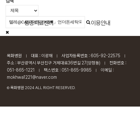
검색
통증치료센터
이용안내
목화병원
대표 : 이광재
사업자등록번호 : 605-92-22575
|
|
|
주소 : 부산광역시 부산진구 거제대로36번길 27(양정동)
전화번호 :
|
051-865-1221
팩스번호 : 051-865-9985
이메일 :
|
|
mokhwa1221@naver.com
목화병원 2024 ALL RIGHT RESERVED.
Ⓒ