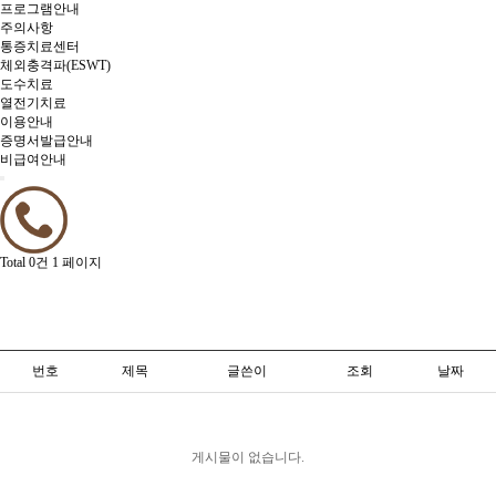
프로그램안내
주의사항
통증치료센터
체외충격파(ESWT)
도수치료
열전기치료
이용안내
증명서발급안내
비급여안내
Total 0건
1 페이지
번호
제목
글쓴이
조회
날짜
게시물이 없습니다.