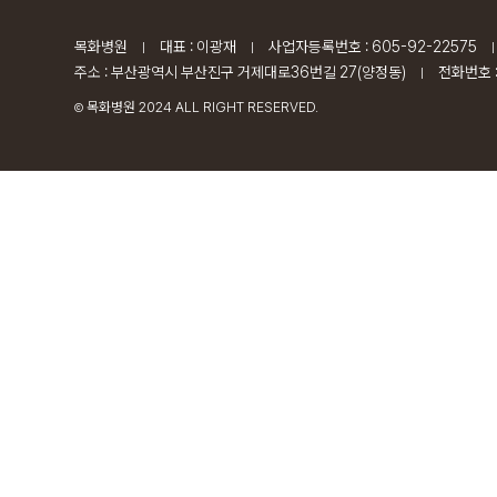
목화병원
대표 : 이광재
사업자등록번호 : 605-92-22575
|
|
|
주소 : 부산광역시 부산진구 거제대로36번길 27(양정동)
전화번호 :
|
목화병원 2024 ALL RIGHT RESERVED.
Ⓒ