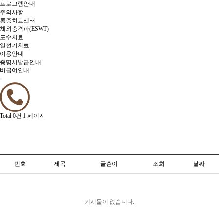
프로그램안내
주의사항
통증치료센터
체외충격파(ESWT)
도수치료
열전기치료
이용안내
증명서발급안내
비급여안내
Total 0건
1 페이지
번호
제목
글쓴이
조회
날짜
게시물이 없습니다.