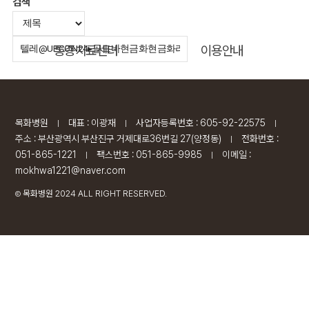
검색
통증치료센터
이용안내
목화병원
대표 : 이광재
사업자등록번호 : 605-92-22575
|
|
|
주소 : 부산광역시 부산진구 거제대로36번길 27(양정동)
전화번호 :
|
051-865-1221
팩스번호 : 051-865-9985
이메일 :
|
|
mokhwa1221@naver.com
목화병원 2024 ALL RIGHT RESERVED.
Ⓒ