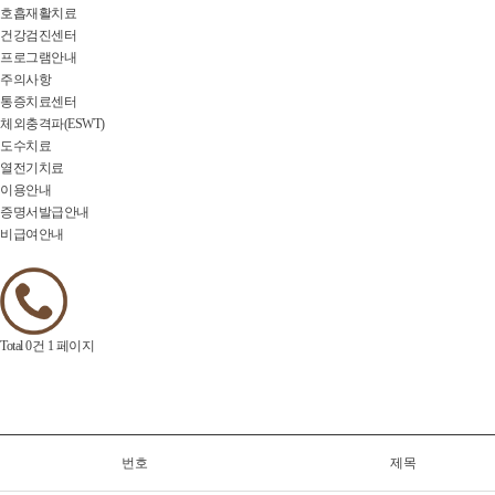
호흡재활치료
건강검진센터
프로그램안내
주의사항
통증치료센터
체외충격파(ESWT)
도수치료
열전기치료
이용안내
증명서발급안내
비급여안내
Total 0건
1 페이지
번호
제목