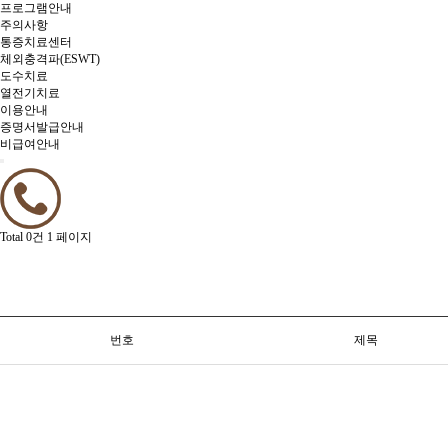
프로그램안내
주의사항
통증치료센터
체외충격파(ESWT)
도수치료
열전기치료
이용안내
증명서발급안내
비급여안내
Total 0건
1 페이지
번호
제목